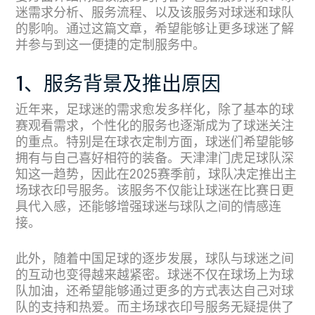
迷需求分析、服务流程、以及该服务对球迷和球队
的影响。通过这篇文章，希望能够让更多球迷了解
并参与到这一便捷的定制服务中。
1、服务背景及推出原因
近年来，足球迷的需求愈发多样化，除了基本的球
赛观看需求，个性化的服务也逐渐成为了球迷关注
的重点。特别是在球衣定制方面，球迷们希望能够
拥有与自己喜好相符的装备。天津津门虎足球队深
知这一趋势，因此在2025赛季前，球队决定推出主
场球衣印号服务。该服务不仅能让球迷在比赛日更
具代入感，还能够增强球迷与球队之间的情感连
接。
此外，随着中国足球的逐步发展，球队与球迷之间
的互动也变得越来越紧密。球迷不仅在球场上为球
队加油，还希望能够通过更多的方式表达自己对球
队的支持和热爱。而主场球衣印号服务无疑提供了