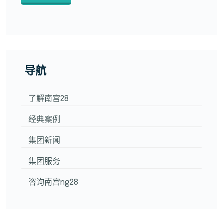
导航
了解南宫28
经典案例
集团新闻
集团服务
咨询南宫ng28