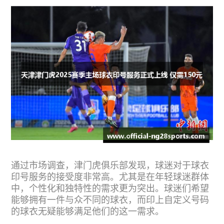
通过市场调查，津门虎俱乐部发现，球迷对于球衣
印号服务的接受度非常高。尤其是在年轻球迷群体
中，个性化和独特性的需求更为突出。球迷们希望
能够拥有一件与众不同的球衣，而印上自定义号码
的球衣无疑能够满足他们的这一需求。