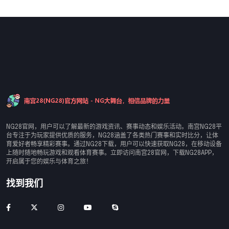
NG28官网，用户可以了解最新的游戏资讯、赛事动态和娱乐活动。南宫NG28平
台专注于为玩家提供优质的服务，NG28涵盖了各类热门赛事和实时比分，让体
育爱好者畅享精彩赛事。通过NG28下载，用户可以快速获取NG28，在移动设备
上随时随地畅玩游戏和观看体育赛事。立即访问南宫28官网，下载NG28APP，
开启属于您的娱乐与体育之旅！
找到我们