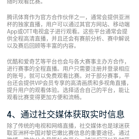
随时观看比赛。
腾讯体育作为官方合作伙伴之一，通常会提供亚洲
杯的独家直播，用户可以通过其官方网站、移动端
App或OTT电视盒子进行观看。这些平台通常会提
供全程高清直播，并且还会有赛前分析、赛中解说
以及赛后回顾等丰富的内容。
优酷和爱奇艺等平台也会与各大赛事主办方合作，
进行赛事的全程直播。用户只需要注册并登录相应
的账号，就可以免费观看比赛。对于部分赛事，平
台还会提供VIP会员专享的高清画质和多视角直播，
提升用户的观看体验。选择适合自己的平台，能让
观看比赛变得更加方便和流畅。
4、通过社交媒体获取实时信息
除了传统的电视和网络直播，社交媒体也是球迷获
取亚洲杯中国对黎巴嫩比赛信息的重要途径。通过