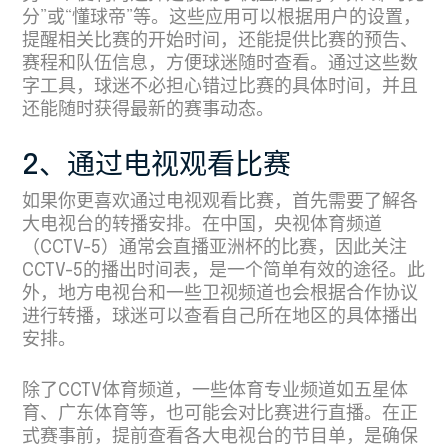
分”或“懂球帝”等。这些应用可以根据用户的设置，
提醒相关比赛的开始时间，还能提供比赛的预告、
赛程和队伍信息，方便球迷随时查看。通过这些数
字工具，球迷不必担心错过比赛的具体时间，并且
还能随时获得最新的赛事动态。
2、通过电视观看比赛
如果你更喜欢通过电视观看比赛，首先需要了解各
大电视台的转播安排。在中国，央视体育频道
（CCTV-5）通常会直播亚洲杯的比赛，因此关注
CCTV-5的播出时间表，是一个简单有效的途径。此
外，地方电视台和一些卫视频道也会根据合作协议
进行转播，球迷可以查看自己所在地区的具体播出
安排。
除了CCTV体育频道，一些体育专业频道如五星体
育、广东体育等，也可能会对比赛进行直播。在正
式赛事前，提前查看各大电视台的节目单，是确保