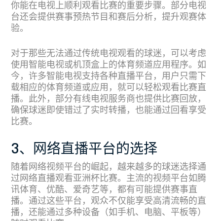
你能在电视上顺利观看比赛的重要步骤。部分电视
台还会提供赛事预热节目和赛后分析，提升观赛体
验。
对于那些无法通过传统电视观看的球迷，可以考虑
使用智能电视或机顶盒上的体育频道应用程序。如
今，许多智能电视支持各种直播平台，用户只需下
载相应的体育频道或应用，就可以轻松观看比赛直
播。此外，部分有线电视服务商也提供比赛回放，
确保球迷即使错过了实时转播，也能通过回看享受
比赛。
3、网络直播平台的选择
随着网络视频平台的崛起，越来越多的球迷选择通
过网络直播观看亚洲杯比赛。主流的视频平台如腾
讯体育、优酷、爱奇艺等，都有可能提供赛事直
播。通过这些平台，观众不仅能享受高清流畅的直
播，还能通过多种设备（如手机、电脑、平板等）