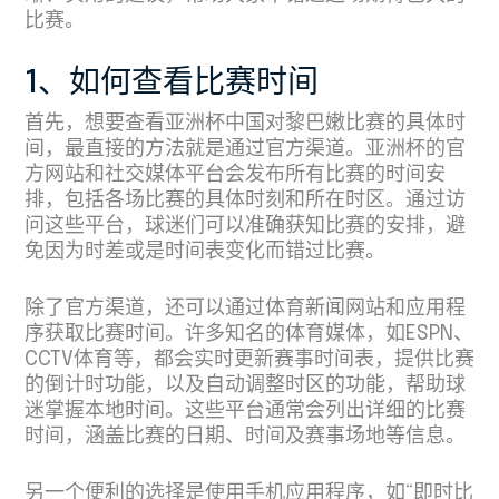
比赛。
1、如何查看比赛时间
首先，想要查看亚洲杯中国对黎巴嫩比赛的具体时
间，最直接的方法就是通过官方渠道。亚洲杯的官
方网站和社交媒体平台会发布所有比赛的时间安
排，包括各场比赛的具体时刻和所在时区。通过访
问这些平台，球迷们可以准确获知比赛的安排，避
免因为时差或是时间表变化而错过比赛。
除了官方渠道，还可以通过体育新闻网站和应用程
序获取比赛时间。许多知名的体育媒体，如ESPN、
CCTV体育等，都会实时更新赛事时间表，提供比赛
的倒计时功能，以及自动调整时区的功能，帮助球
迷掌握本地时间。这些平台通常会列出详细的比赛
时间，涵盖比赛的日期、时间及赛事场地等信息。
另一个便利的选择是使用手机应用程序，如“即时比