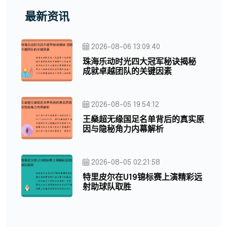
最新资讯
2026-08-06 13:09:40
珠海乐动时光四大冠军秘诀揭秘
成就卓越团队的关键因素
2026-08-05 19:54:12
王燊超无缘国足名单背后的真实原
因与隐秘角力内幕解析
2026-08-05 02:21:58
特里皮尔在U19锦标赛上演精彩远
射助球队取胜