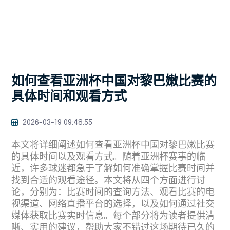
如何查看亚洲杯中国对黎巴嫩比赛的
具体时间和观看方式
2026-03-19 09:48:55
本文将详细阐述如何查看亚洲杯中国对黎巴嫩比赛
的具体时间以及观看方式。随着亚洲杯赛事的临
近，许多球迷都急于了解如何准确掌握比赛时间并
找到合适的观看途径。本文将从四个方面进行讨
论，分别为：比赛时间的查询方法、观看比赛的电
视渠道、网络直播平台的选择，以及如何通过社交
媒体获取比赛实时信息。每个部分将为读者提供清
晰、实用的建议，帮助大家不错过这场期待已久的