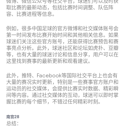
微博、微信公众号等社交平台，球迷们可以及时获
取比赛的最新动态，包括比赛时间调整、队伍阵
容、比赛进程等信息。
例如，很多中国足球的官方微博和社交媒体账号会
第一时间发布比赛开始时间和其他相关信息。如果
球迷们关注这些官方账号，还能获得比赛预告和赛
事亮点分析。此外，球迷社区和论坛如虎扑、豆瓣
等，也有大量的球迷讨论和信息分享，用户可以在
这里找到赛事的最新更新和观看建议。
此外，推特、Facebook等国际社交平台上也会有
大量的赛况实时更新，特别是一些赛事官方账户和
运动员的社交媒体，会提供比赛实时数据、精彩瞬
间等内容。通过社交媒体的互动，球迷可以即时掌
握比赛的每个细节，不错过任何精彩时刻。
南宫28
总结：