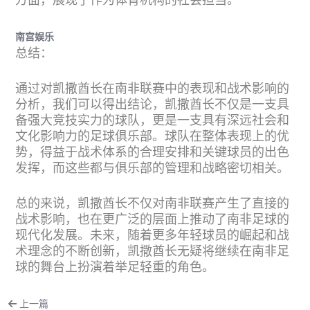
方面，展现了作为体育机构的社会担当。
南宫娱乐
总结：
通过对凯撒酋长在南非联赛中的表现和战术影响的
分析，我们可以得出结论，凯撒酋长不仅是一支具
备强大竞技实力的球队，更是一支具有深远社会和
文化影响力的足球俱乐部。球队在整体表现上的优
势，得益于战术体系的合理安排和关键球员的出色
发挥，而这些都与俱乐部的管理和战略密切相关。
总的来说，凯撒酋长不仅对南非联赛产生了直接的
战术影响，也在更广泛的层面上推动了南非足球的
现代化发展。未来，随着更多年轻球员的崛起和战
术理念的不断创新，凯撒酋长无疑将继续在南非足
球的舞台上扮演着举足轻重的角色。
上一篇