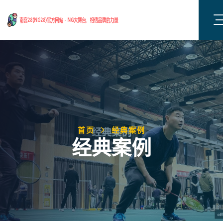
首页
经典案例
经典案例