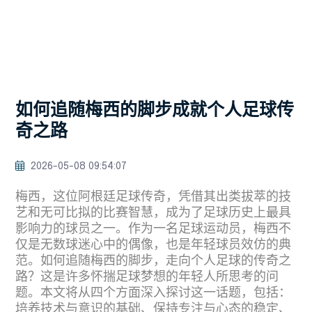
如何追随梅西的脚步成就个人足球传
奇之路
2026-05-08 09:54:07
梅西，这位阿根廷足球传奇，凭借其出类拔萃的技
艺和无可比拟的比赛智慧，成为了足球历史上最具
影响力的球员之一。作为一名足球运动员，梅西不
仅是无数球迷心中的偶像，也是年轻球员效仿的典
范。如何追随梅西的脚步，走向个人足球的传奇之
路？这是许多怀揣足球梦想的年轻人所思考的问
题。本文将从四个方面深入探讨这一话题，包括：
培养技术与意识的基础、保持专注与心态的稳定、