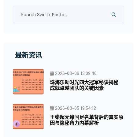
最新资讯
2026-08-06 13:09:40
珠海乐动时光四大冠军秘诀揭秘
成就卓越团队的关键因素
2026-08-05 19:54:12
王燊超无缘国足名单背后的真实原
因与隐秘角力内幕解析