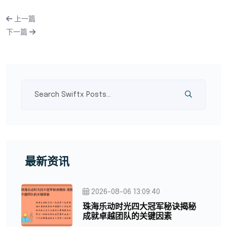
上一篇
下一篇
最新资讯
2026-08-06 13:09:40
珠海乐动时光四大冠军秘诀揭秘
成就卓越团队的关键因素