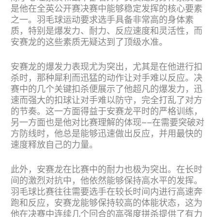
是他在全英公开赛决赛中能够稳定发挥的核心要素
之一。羽毛球运动要求选手具备非常高的身体素
质，特别是爆发力、耐力、反应速度和灵活性，而
安赛龙的这些素质无疑达到了顶级水准。
安赛龙的爆发力表现尤为突出，尤其是在他进行扣
杀时，那种犀利而迅猛的动作让对手难以反应。决
赛中的几个关键扣杀便展示了他超凡的爆发力，迅
速而强大的扣球让对手难以防守，完全打乱了对方
的节奏。这一方面得益于安赛龙平时的严格训练，
另一方面也是他对比赛理解的体现——在需要突破对
方防线时，他总是能够迅速做出反应，并用最快的
速度释放自己的力量。
此外，安赛龙在比赛中的耐力也极为突出。在长时
间的激烈对抗中，他依然能够保持高水平的发挥。
羽毛球比赛往往需要选手在较长时间内进行高速奔
跑和反应，安赛龙能够保持较高的体能状态，这为
他在决赛中连续几个回合的高强度拼杀提供了有力