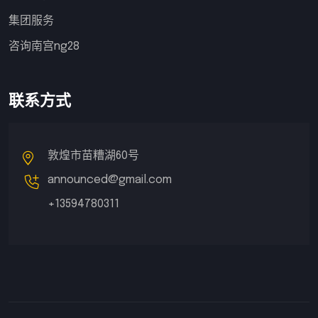
集团服务
咨询南宫ng28
联系方式
敦煌市苗糟湖60号
announced@gmail.com
+13594780311