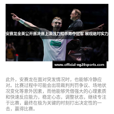
此外，安赛龙在面对突发情况时，也能够冷静应
对。比赛过程中可能会出现裁判判罚争议、场地状
况变化等意外因素，而他能够凭借强大的心理素质
和快速反应能力，稳定心态，调整状态，继续专注
于比赛，最终在极为关键的时刻打出决定性的一
击，赢得比赛。