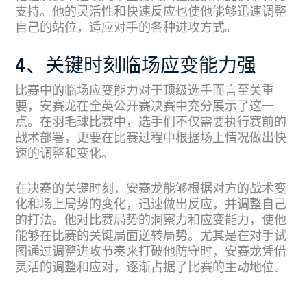
支持。他的灵活性和快速反应也使他能够迅速调整
自己的站位，适应对手的各种进攻方式。
4、关键时刻临场应变能力强
比赛中的临场应变能力对于顶级选手而言至关重
要，安赛龙在全英公开赛决赛中充分展示了这一
点。在羽毛球比赛中，选手们不仅需要执行赛前的
战术部署，更要在比赛过程中根据场上情况做出快
速的调整和变化。
在决赛的关键时刻，安赛龙能够根据对方的战术变
化和场上局势的变化，迅速做出反应，并调整自己
的打法。他对比赛局势的洞察力和应变能力，使他
能够在比赛的关键局面逆转局势。尤其是在对手试
图通过调整进攻节奏来打破他防守时，安赛龙凭借
灵活的调整和应对，逐渐占据了比赛的主动地位。