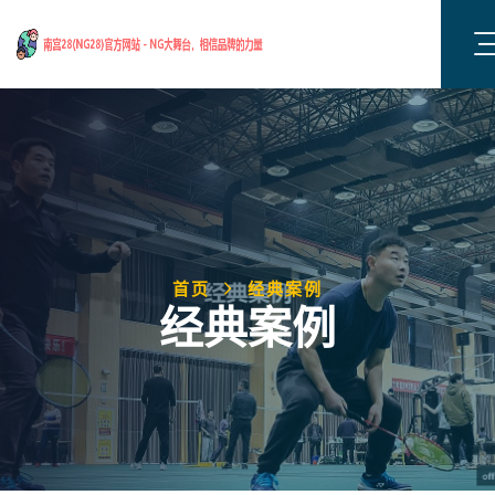
首页
经典案例
经典案例