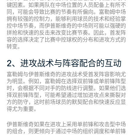
键因素。如果两队在中场位置的人员配备上有所不
同，可能会导致比赛的节奏有所偏向。富勒姆中场
拥有较强的控制力，能够利用球员的技术和经验掌
控中场节奏，而伊普斯维奇的中场则可能以强硬的
拼抢和快速的反击来改变比赛节奏。因此，首发阵
容的选择决定了比赛中控球权的分布和进攻方式的
转变。
2、进攻战术与阵容配合的互动
富勒姆与伊普斯维奇的进攻战术受首发阵容影响尤
为明显。例如，富勒姆在选择双前锋或单前锋阵型
时，会根据不同对手的防线进行调整。如果他们选
择双前锋阵型，可能希望通过增加进攻点来撕裂对
方的防守，这时前场球员的默契配合和快速反应显
得尤为重要。
伊普斯维奇如果在进攻上采用单前锋和攻击型中场
的组合，则更倾向于通过中场的组织调度和单前锋