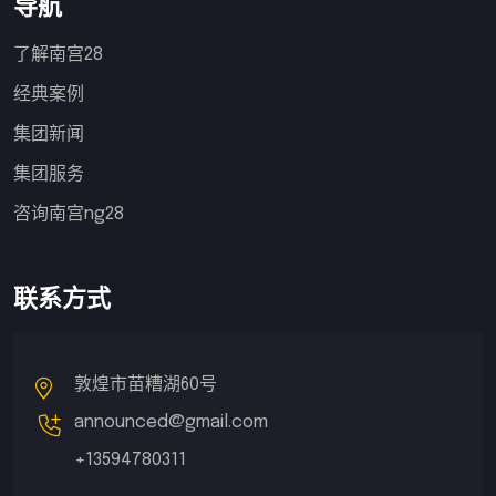
导航
了解南宫28
经典案例
集团新闻
集团服务
咨询南宫ng28
联系方式
敦煌市苗糟湖60号
announced@gmail.com
+13594780311