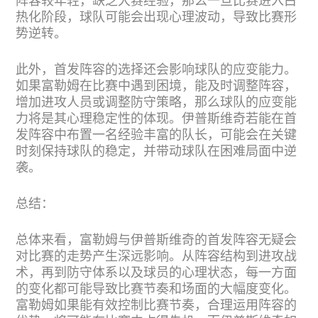
阵容较年轻，缺乏大赛经验，那么一旦比赛进入白
热化阶段，球队可能会出现心理波动，导致比赛形
势逆转。
此外，首发阵容的选择还会影响球队的应变能力。
如果富勒姆在比赛中遇到困境，能及时调整阵容，
增加进攻人员或调整防守策略，那么球队的应变能
力将是其心理稳定性的体现。伊普斯维奇若能在首
发阵容中布置一名经验丰富的队长，可能会在关键
时刻保持球队的稳定，并带动球队在困难局面中逆
袭。
总结：
总体来看，富勒姆与伊普斯维奇的首发阵容无疑会
对比赛的走势产生深远影响。从阵容结构到进攻战
术，再到防守体系以及球员的心理状态，每一方面
的变化都可能导致比赛节奏和场面的大幅度变化。
富勒姆如果能有效控制比赛节奏，合理运用阵容的