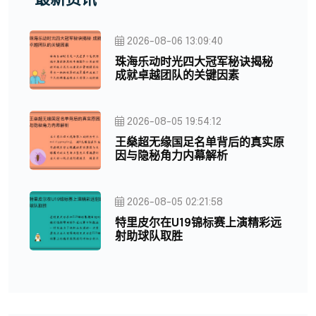
最新资讯
2026-08-06 13:09:40
珠海乐动时光四大冠军秘诀揭秘
成就卓越团队的关键因素
2026-08-05 19:54:12
王燊超无缘国足名单背后的真实原
因与隐秘角力内幕解析
2026-08-05 02:21:58
特里皮尔在U19锦标赛上演精彩远
射助球队取胜