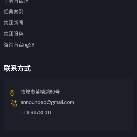
了解南宫28
经典案例
集团新闻
集团服务
咨询南宫ng28
联系方式
敦煌市苗糟湖60号
announced@gmail.com
+13594780311