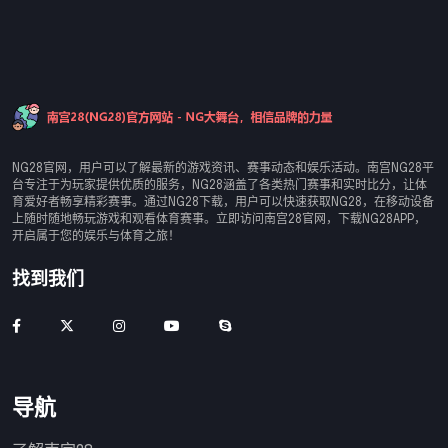
NG28官网，用户可以了解最新的游戏资讯、赛事动态和娱乐活动。南宫NG28平
台专注于为玩家提供优质的服务，NG28涵盖了各类热门赛事和实时比分，让体
育爱好者畅享精彩赛事。通过NG28下载，用户可以快速获取NG28，在移动设备
上随时随地畅玩游戏和观看体育赛事。立即访问南宫28官网，下载NG28APP，
开启属于您的娱乐与体育之旅！
找到我们
导航