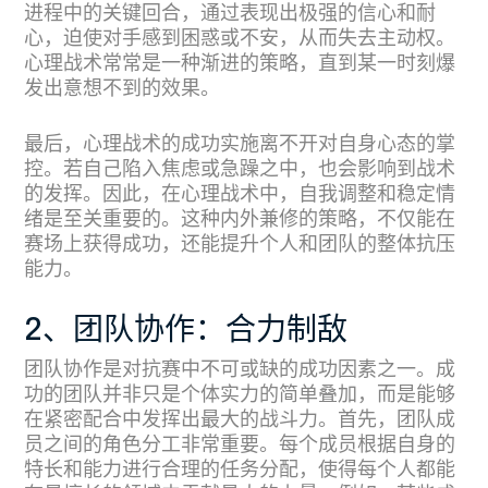
进程中的关键回合，通过表现出极强的信心和耐
心，迫使对手感到困惑或不安，从而失去主动权。
心理战术常常是一种渐进的策略，直到某一时刻爆
发出意想不到的效果。
最后，心理战术的成功实施离不开对自身心态的掌
控。若自己陷入焦虑或急躁之中，也会影响到战术
的发挥。因此，在心理战术中，自我调整和稳定情
绪是至关重要的。这种内外兼修的策略，不仅能在
赛场上获得成功，还能提升个人和团队的整体抗压
能力。
2、团队协作：合力制敌
团队协作是对抗赛中不可或缺的成功因素之一。成
功的团队并非只是个体实力的简单叠加，而是能够
在紧密配合中发挥出最大的战斗力。首先，团队成
员之间的角色分工非常重要。每个成员根据自身的
特长和能力进行合理的任务分配，使得每个人都能