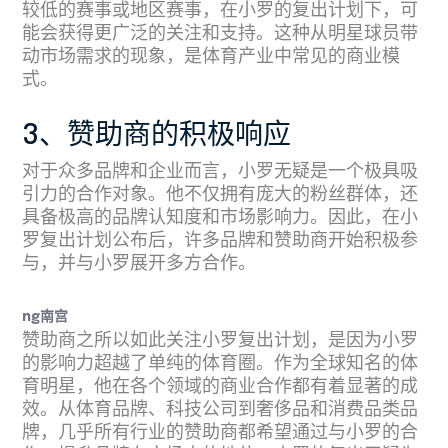
较低的赛事或地区赛事，在小罗的复出计划下，可
能会获得更广泛的关注和支持。这种从明星球员带
动市场需求的现象，是体育产业中常见的商业模
式。
3、赞助商的积极响应
对于众多品牌和企业而言，小罗无疑是一个极具吸
引力的合作对象。他不仅拥有庞大的粉丝群体，还
具备极高的品牌认知度和市场影响力。因此，在小
罗复出计划公布后，许多品牌和赞助商开始积极参
与，并与小罗展开多方合作。
ng南宫
赞助商之所以如此关注小罗复出计划，是因为小罗
的影响力超越了单纯的体育圈。作为全球知名的体
育明星，他在各个领域的商业合作都有着显著的成
效。从体育品牌、科技公司到奢侈品和消费品类品
牌，几乎所有行业的赞助商都希望通过与小罗的合