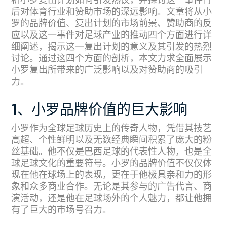
析小罗复出计划如何引发热议，并探讨这一事件背
后对体育行业和赞助市场的深远影响。文章将从小
罗的品牌价值、复出计划的市场前景、赞助商的反
应以及这一事件对足球产业的推动四个方面进行详
细阐述，揭示这一复出计划的意义及其引发的热烈
讨论。通过这四个方面的剖析，本文力求全面展示
小罗复出所带来的广泛影响以及对赞助商的吸引
力。
1、小罗品牌价值的巨大影响
小罗作为全球足球历史上的传奇人物，凭借其技艺
高超、个性鲜明以及无数经典瞬间积累了庞大的粉
丝基础。他不仅是巴西足球的代表性人物，也是全
球足球文化的重要符号。小罗的品牌价值不仅仅体
现在他在球场上的表现，更在于他极具亲和力的形
象和众多商业合作。无论是其参与的广告代言、商
演活动，还是他在足球场外的个人魅力，都让他拥
有了巨大的市场号召力。