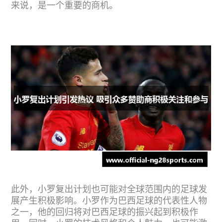
来说，是一个重要的商机。
此外，小罗复出计划也可能对全球范围内的足球发
展产生积极影响。小罗作为巴西足球的代表性人物
之一，他的回归将对巴西足球的振兴起到积极作