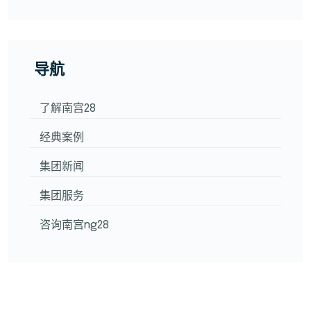
导航
了解南宫28
经典案例
集团新闻
集团服务
咨询南宫ng28