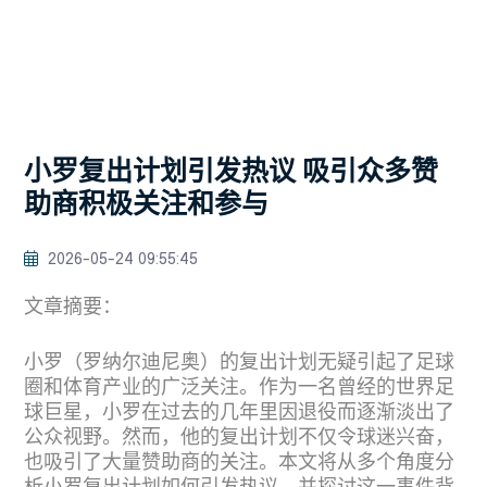
小罗复出计划引发热议 吸引众多赞
助商积极关注和参与
2026-05-24 09:55:45
文章摘要：
小罗（罗纳尔迪尼奥）的复出计划无疑引起了足球
圈和体育产业的广泛关注。作为一名曾经的世界足
球巨星，小罗在过去的几年里因退役而逐渐淡出了
公众视野。然而，他的复出计划不仅令球迷兴奋，
也吸引了大量赞助商的关注。本文将从多个角度分