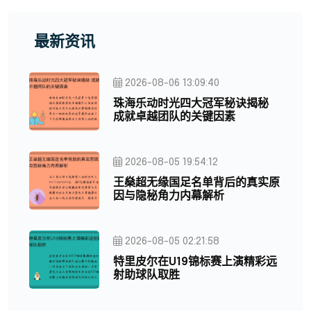
最新资讯
2026-08-06 13:09:40
珠海乐动时光四大冠军秘诀揭秘
成就卓越团队的关键因素
2026-08-05 19:54:12
王燊超无缘国足名单背后的真实原
因与隐秘角力内幕解析
2026-08-05 02:21:58
特里皮尔在U19锦标赛上演精彩远
射助球队取胜