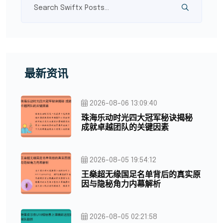
最新资讯
2026-08-06 13:09:40
珠海乐动时光四大冠军秘诀揭秘
成就卓越团队的关键因素
2026-08-05 19:54:12
王燊超无缘国足名单背后的真实原
因与隐秘角力内幕解析
2026-08-05 02:21:58