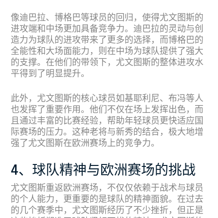
像迪巴拉、博格巴等球员的回归，使得尤文图斯的
进攻端和中场更加具备竞争力。迪巴拉的灵动与创
造力为球队的进攻带来了更多的选择，而博格巴的
全能性和大场面能力，则在中场为球队提供了强大
的支撑。在他们的带领下，尤文图斯的整体进攻水
平得到了明显提升。
此外，尤文图斯的核心球员如基耶利尼、布冯等人
也发挥了重要作用。他们不仅在场上发挥出色，而
且通过丰富的比赛经验，帮助年轻球员更快适应国
际赛场的压力。这种老将与新秀的结合，极大地增
强了尤文图斯在欧洲赛场上的竞争力。
4、球队精神与欧洲赛场的挑战
尤文图斯重返欧洲赛场，不仅仅依赖于战术与球员
的个人能力，更重要的是球队的精神面貌。在过去
的几个赛季中，尤文图斯经历了不少挫折，但正是