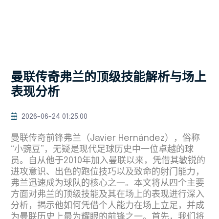
曼联传奇弗兰的顶级技能解析与场上
表现分析
2026-06-24 01:25:00
曼联传奇前锋弗兰（Javier Hernández），俗称
“小豌豆”，无疑是现代足球历史中一位卓越的球
员。自从他于2010年加入曼联以来，凭借其敏锐的
进攻意识、出色的跑位技巧以及致命的射门能力，
弗兰迅速成为球队的核心之一。本文将从四个主要
方面对弗兰的顶级技能及其在场上的表现进行深入
分析，揭示他如何凭借个人能力在场上立足，并成
为曼联历史上最为耀眼的前锋之一。首先，我们将