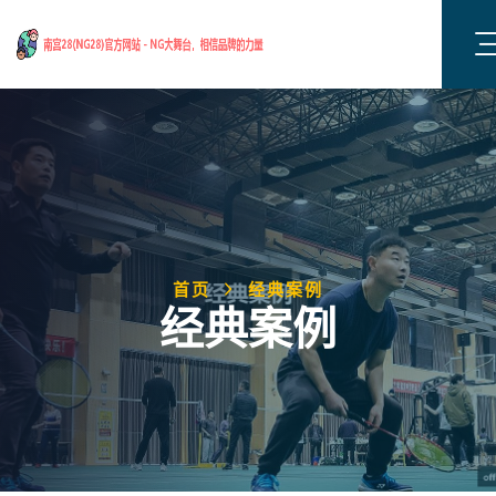
首页
经典案例
经典案例