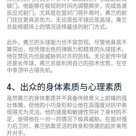
破门。他能够在极短的时间内调整脚步，完成急速
反应式射门。尤其是在面对门将扑救时，弗兰的射
门往往更具杀伤力。无论是低平球还是高球，弗兰
总能根据场上的情况选择最佳的射门方式。
此外，弗兰的头球能力也不容忽视。尽管他身高不
算突出，但凭借出色的弹跳力和精准的头球技术，
他在禁区内也能威胁到对方的防线。无论是传中球
还是长传球，弗兰总能利用自己的技术优势，在空
中争顶中占得先机。
4、出众的身体素质与心理素质
虽然弗兰的身体素质并不具备传统意义上前锋的强
壮体魄，但他的小巧身形却让他在高强度对抗中表
现得尤为灵活。他的速度和敏捷性弥补了身材的不
足，使得他在一对一的情况下极具威胁。在面对强
力后卫时，弗兰依靠灵活的转身和快速的起步来甩
开对手。