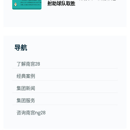
射助球队取胜
导航
了解南宫28
经典案例
集团新闻
集团服务
咨询南宫ng28