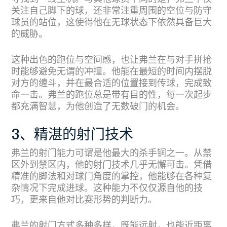
关注自己脚下的球，还非常注重周围的空位与防守
球员的站位，这使得他在无球状态下依然具备巨大
的威胁。
这种出色的跑位与空间感，也让弗兰在与对手拼抢
时能够避免无谓的冲撞。他能在最短的时间内摆脱
对方的缠斗，并在最合适的位置接到传球，完成致
命一击。弗兰的跑位总是带有目的性，每一次起步
都充满智慧，为他创造了无数破门的机会。
3、精湛的射门技术
弗兰的射门能力可谓是他最大的杀手锏之一。从禁
区外到禁区内，他的射门技术几乎无懈可击。凭借
精准的脚法和对球门角度的掌控，他能够在各种复
杂情况下完成进球。这种能力不仅仅源自他的技
巧，更来自他对比赛形势的判断力。
弗兰的射门方式多种多样，既能远射，也能近距离