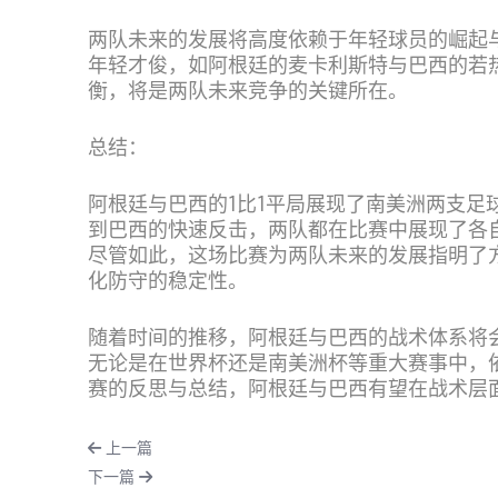
两队未来的发展将高度依赖于年轻球员的崛起
年轻才俊，如阿根廷的麦卡利斯特与巴西的若
衡，将是两队未来竞争的关键所在。
总结：
阿根廷与巴西的1比1平局展现了南美洲两支足
到巴西的快速反击，两队都在比赛中展现了各
尽管如此，这场比赛为两队未来的发展指明了
化防守的稳定性。
随着时间的推移，阿根廷与巴西的战术体系将
无论是在世界杯还是南美洲杯等重大赛事中，
赛的反思与总结，阿根廷与巴西有望在战术层
上一篇
下一篇