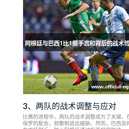
3、两队的战术调整与应对
比赛的进程中，两队的战术调整成为了关键。
保罗的配合，频繁制造出威胁。然而，巴西及