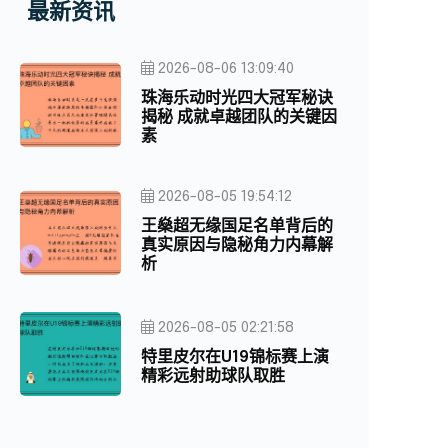
最新资讯
2026-08-06 13:09:40
珠海乐动时光四大冠军秘诀
揭秘 成就卓越团队的关键因
素
2026-08-05 19:54:12
王燊超无缘国足名单背后的
真实原因与隐秘角力内幕解
析
2026-08-05 02:21:58
特里皮尔在U19锦标赛上演
精彩远射助球队取胜