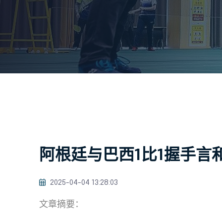
阿根廷与巴西1比1握手言
2025-04-04 13:28:03
文章摘要：