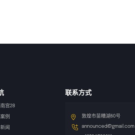
航
联系方式
南宫28
敦煌市苗糟湖60号
典案例
announced@gmail.com
团新闻