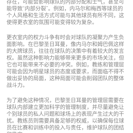
存在，可能会影响球队的内部分配和士气，甚至可
能导致“内部分裂”。例如，内马尔和梅西等球员的
个人风格和生活方式可能与其他球员有所不同，这
使得更衣室的氛围可能变得较为复杂。
更衣室内的权力斗争有时会对球队的凝聚力产生负
面影响。在巴黎圣日耳曼，像内马尔和姆巴佩这样
的大牌球员，往往在球队的决策中有着较大的发言
权。虽然这种影响力能够带来更多的市场关注，但
它也可能带来不必要的冲突。例如，教练和管理层
可能会因为明星球员的态度或要求，而面临不得不
做出妥协的局面，这种局面可能会削弱团队的整体
战斗力。
为了避免这种情况，巴黎圣日耳曼的管理层需要在
球队内部建立更加科学的管理制度，并尽量避免让
个别球员的私人问题和球场上的表现产生过大的干
扰。教练员则需要具备足够的权威，以确保每位球
员在比赛和训练中的投入与责任，维护球队的团结