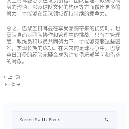
黎圣日耳曼必须在球员引援、团队管理、教练与高
层的沟通、以及球队文化的构建等方面做出更多的
努力，才能够在足球领域保持持续的竞争力。
总之，巴黎圣日耳曼在享受豪购带来的优势时，也
需认真面对团队协作和管理中的挑战。只有在管理
层、教练员和球员共同努力下，才能够克服这些困
难，实现长期的成功。在未来的足球竞争中，巴黎
圣日耳曼的经验无疑会成为许多俱乐部学习和借鉴
的对象。
上一篇
下一篇