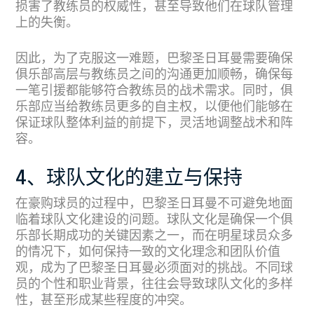
损害了教练员的权威性，甚至导致他们在球队管理
上的失衡。
因此，为了克服这一难题，巴黎圣日耳曼需要确保
俱乐部高层与教练员之间的沟通更加顺畅，确保每
一笔引援都能够符合教练员的战术需求。同时，俱
乐部应当给教练员更多的自主权，以便他们能够在
保证球队整体利益的前提下，灵活地调整战术和阵
容。
4、球队文化的建立与保持
在豪购球员的过程中，巴黎圣日耳曼不可避免地面
临着球队文化建设的问题。球队文化是确保一个俱
乐部长期成功的关键因素之一，而在明星球员众多
的情况下，如何保持一致的文化理念和团队价值
观，成为了巴黎圣日耳曼必须面对的挑战。不同球
员的个性和职业背景，往往会导致球队文化的多样
性，甚至形成某些程度的冲突。