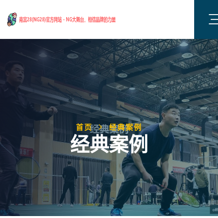
首页
经典案例
经典案例