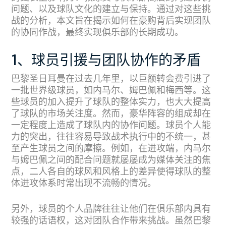
问题、以及球队文化的建立与保持。通过对这些挑
战的分析，本文旨在揭示如何在豪购背后实现团队
的协同作战，最终实现俱乐部的长期成功。
1、球员引援与团队协作的矛盾
巴黎圣日耳曼在过去几年里，以巨额转会费引进了
一批世界级球员，如内马尔、姆巴佩和梅西等。这
些球员的加入提升了球队的整体实力，也大大提高
了球队的市场关注度。然而，豪华阵容的组成却在
一定程度上造成了球队内的协作问题。球员个人能
力的突出，往往容易导致战术执行中的不统一，甚
至产生球员之间的摩擦。例如，在进攻端，内马尔
与姆巴佩之间的配合问题就屡屡成为媒体关注的焦
点，二人各自的球风和风格上的差异使得球队的整
体进攻体系时常出现不流畅的情况。
另外，球员的个人品牌往往让他们在俱乐部内具有
较强的话语权，这对团队合作带来挑战。虽然巴黎