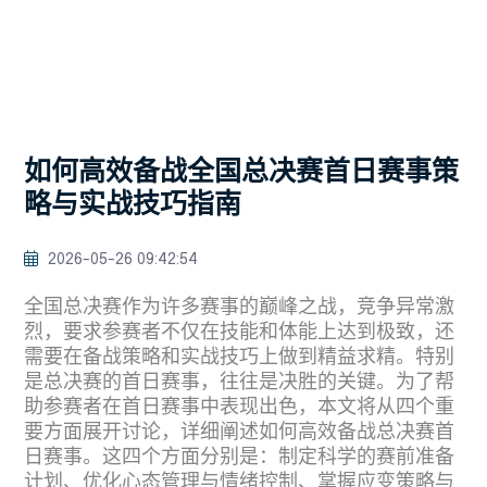
如何高效备战全国总决赛首日赛事策
略与实战技巧指南
2026-05-26 09:42:54
全国总决赛作为许多赛事的巅峰之战，竞争异常激
烈，要求参赛者不仅在技能和体能上达到极致，还
需要在备战策略和实战技巧上做到精益求精。特别
是总决赛的首日赛事，往往是决胜的关键。为了帮
助参赛者在首日赛事中表现出色，本文将从四个重
要方面展开讨论，详细阐述如何高效备战总决赛首
日赛事。这四个方面分别是：制定科学的赛前准备
计划、优化心态管理与情绪控制、掌握应变策略与