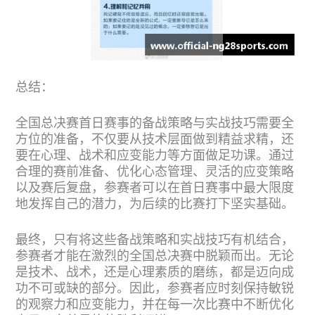
总结：
全国总决赛首日赛事的备战策略与实战技巧需要全
方位的准备，不仅要从技术层面做到精益求精，还
要在心理、战术和应变能力等方面做足功课。通过
合理的赛前准备、优化心态管理、灵活的应变策略
以及赛后复盘，参赛者可以在首日赛事中最大限度
地发挥自己的潜力，为后续的比赛打下坚实基础。
最终，只有将这些备战策略和实战技巧有机结合，
参赛者才能在激烈的全国总决赛中脱颖而出。无论
是技术、战术，还是心理素质的磨练，都是迈向成
功不可或缺的部分。因此，参赛者应时刻保持敏锐
的观察力和应变能力，并在每一次比赛中不断优化