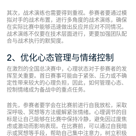
其次，战术演练也需要得到重视。参赛者要通过模
拟对手的战术布置，进行多角度的战术演练，确保
在实际比赛中能够迅速做出反应并应对不同情况。
战术演练不仅要在技术层面进行，更要加强团队配
合与战术执行的默契度。
2、优化心态管理与情绪控制
在激烈的全国总决赛中，心理状态对于参赛者的发
挥至关重要。首日赛事可能由于紧张、压力或不确
定性带来较大的心理负担，因此，如何管理心态、
控制情绪成为备战中的重点任务。
首先，参赛者要学会在比赛前进行自我放松，采取
深呼吸、冥想等方法缓解紧张情绪。心理调节的目
标是让自己能够在比赛中保持冷静，避免因过度焦
虑或激动而影响表现。在比赛前，可以通过自我暗
示或冥想等手段，帮助自己集中注意力，树立积极