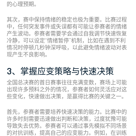
的心理预期。
其次，赛中保持情绪的稳定也极为重要。比赛过程
中，任何突发事件或失误都有可能让参赛者的情绪
产生波动。参赛者需要学会通过自我调节快速恢复
冷静，可以设定“情绪暂停”机制，比如在遇到不利
情况时停顿几秒钟深呼吸，以此避免情绪波动对表
现产生不良影响。
3、掌握应变策略与快速决策
全国总决赛的首日赛事往往充满变数，赛场上可能
出现许多预料之外的情况，参赛者如何灵活应对这
些变化，快速做出决策，是赢得比赛的关键之一。
首先，参赛者需要培养快速决策的能力。比赛中的
许多时刻需要迅速做出判断和决策，过度犹豫可能
导致失去优势。参赛者可以通过事先模拟不同场景
的对抗训练，提高自己的应变能力。例如，在训练