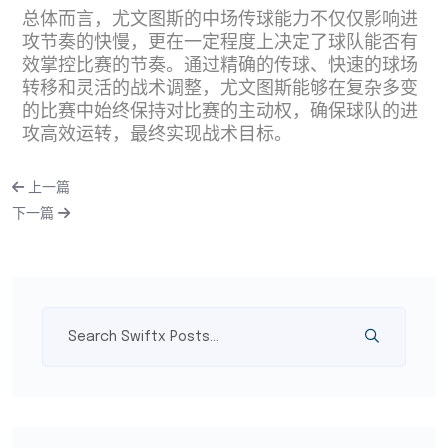
总体而言，尤文图斯的中场传球能力不仅仅影响进
攻节奏的快慢，更在一定程度上决定了球队能否有
效掌控比赛的节奏。通过精确的传球、快速的球场
转移和灵活的战术调整，尤文图斯能够在复杂多变
的比赛中始终保持对比赛的主动权，确保球队的进
攻高效运转，最终实现战术目标。
上一篇
下一篇