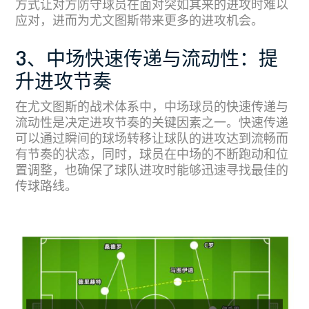
方式让对方防守球员在面对突如其来的进攻时难以
应对，进而为尤文图斯带来更多的进攻机会。
3、中场快速传递与流动性：提
升进攻节奏
在尤文图斯的战术体系中，中场球员的快速传递与
流动性是决定进攻节奏的关键因素之一。快速传递
可以通过瞬间的球场转移让球队的进攻达到流畅而
有节奏的状态，同时，球员在中场的不断跑动和位
置调整，也确保了球队进攻时能够迅速寻找最佳的
传球路线。