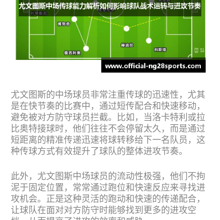
尤文图斯的中场球员非常注重传球的迅速性，尤其
是在快节奏的比赛中，通过短传配合和快速移动，
避免被对方防守球员拦截。比如，当洛卡特利或拉
比奥特接球时，他们往往不会停留太久，而是通过
短距离的精准传递迅速将球转移给下一名队员，这
种传球方式有效提升了球队的整体进攻节奏。
此外，尤文图斯中场球员的流动性极强，他们不拘
泥于固定位置，常常通过跑位和快速反应来寻找进
攻机会。正是这种灵活的跑动和快速的传递配合，
让球队在面对对方防守时能够找到更多的进攻空