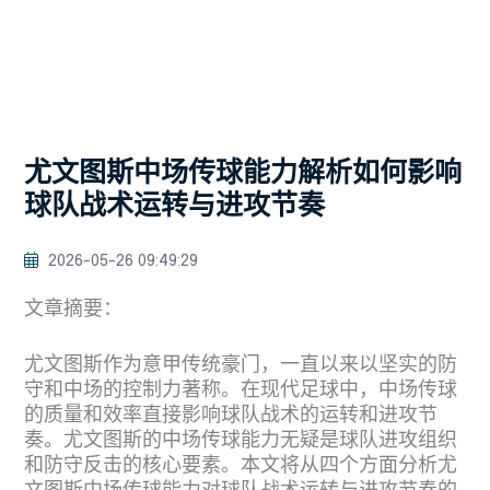
尤文图斯中场传球能力解析如何影响
球队战术运转与进攻节奏
2026-05-26 09:49:29
文章摘要：
尤文图斯作为意甲传统豪门，一直以来以坚实的防
守和中场的控制力著称。在现代足球中，中场传球
的质量和效率直接影响球队战术的运转和进攻节
奏。尤文图斯的中场传球能力无疑是球队进攻组织
和防守反击的核心要素。本文将从四个方面分析尤