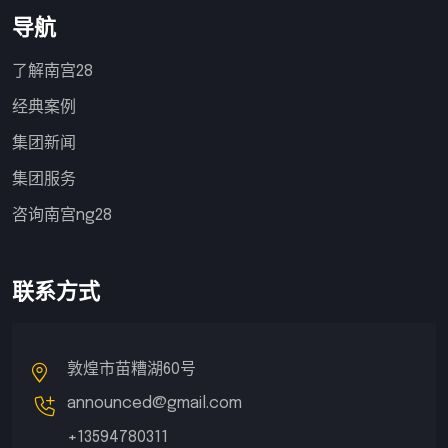
导航
了解南宫28
经典案例
集团新闻
集团服务
咨询南宫ng28
联系方式
敦煌市苗糟湖60号
announced@gmail.com
+13594780311