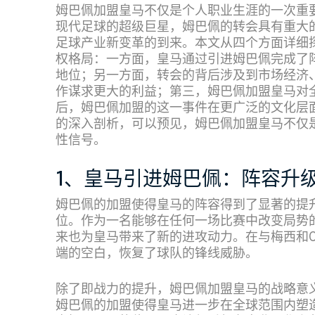
姆巴佩加盟皇马不仅是个人职业生涯的一次重
现代足球的超级巨星，姆巴佩的转会具有重大
足球产业新变革的到来。本文从四个方面详细
权格局：一方面，皇马通过引进姆巴佩完成了
地位；另一方面，转会的背后涉及到市场经济
作谋求更大的利益；第三，姆巴佩加盟皇马对
后，姆巴佩加盟的这一事件在更广泛的文化层
的深入剖析，可以预见，姆巴佩加盟皇马不仅
性信号。
1、皇马引进姆巴佩：阵容升
姆巴佩的加盟使得皇马的阵容得到了显著的提
位。作为一名能够在任何一场比赛中改变局势
来也为皇马带来了新的进攻动力。在与梅西和
端的空白，恢复了球队的锋线威胁。
除了即战力的提升，姆巴佩加盟皇马的战略意
姆巴佩的加盟使得皇马进一步在全球范围内塑造