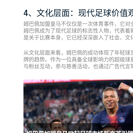
4、文化层面：现代足球价值
姆巴佩加盟皇马不仅仅是一次体育事件，它对
姆巴佩成为了现代足球的标志性人物，代表着
是关于比赛本身，它已经深深嵌入了社会、文
从文化层面来看，姆巴佩的成功体现了年轻球
牌的趋势。作为一位具备全球影响力的超级球
与粉丝互动，参与慈善活动，也通过广告代言