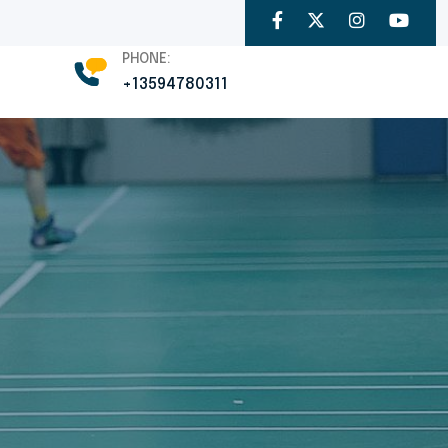
PHONE:
+13594780311