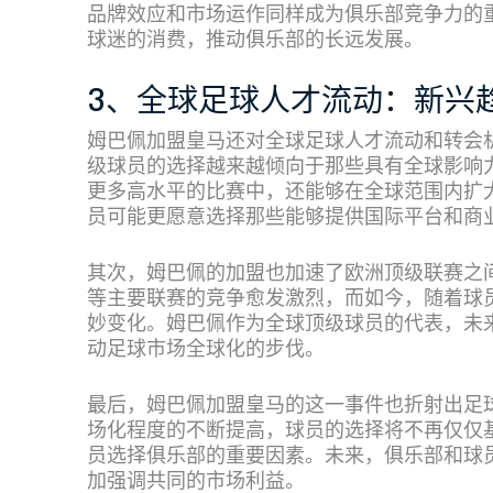
品牌效应和市场运作同样成为俱乐部竞争力的
球迷的消费，推动俱乐部的长远发展。
3、全球足球人才流动：新兴
姆巴佩加盟皇马还对全球足球人才流动和转会
级球员的选择越来越倾向于那些具有全球影响
更多高水平的比赛中，还能够在全球范围内扩
员可能更愿意选择那些能够提供国际平台和商
其次，姆巴佩的加盟也加速了欧洲顶级联赛之
等主要联赛的竞争愈发激烈，而如今，随着球
妙变化。姆巴佩作为全球顶级球员的代表，未
动足球市场全球化的步伐。
最后，姆巴佩加盟皇马的这一事件也折射出足
场化程度的不断提高，球员的选择将不再仅仅
员选择俱乐部的重要因素。未来，俱乐部和球
加强调共同的市场利益。