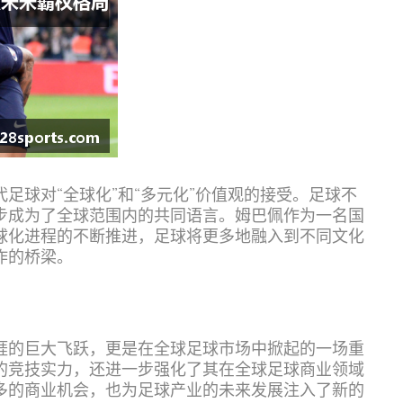
足球对“全球化”和“多元化”价值观的接受。足球不
步成为了全球范围内的共同语言。姆巴佩作为一名国
球化进程的不断推进，足球将更多地融入到不同文化
作的桥梁。
涯的巨大飞跃，更是在全球足球市场中掀起的一场重
的竞技实力，还进一步强化了其在全球足球商业领域
多的商业机会，也为足球产业的未来发展注入了新的