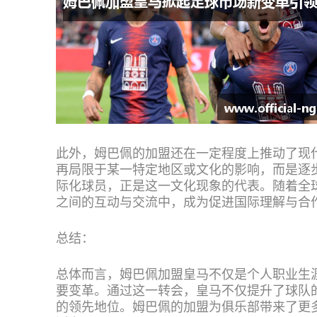
此外，姆巴佩的加盟还在一定程度上推动了现代
再局限于某一特定地区或文化的影响，而是逐
际化球员，正是这一文化现象的代表。随着全
之间的互动与交流中，成为促进国际理解与合
总结：
总体而言，姆巴佩加盟皇马不仅是个人职业生
要变革。通过这一转会，皇马不仅提升了球队
的领先地位。姆巴佩的加盟为俱乐部带来了更