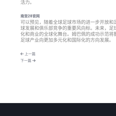
活力。
南宫28官网
可以预见，随着全球足球市场的进一步开放和
球发展和俱乐部竞争的重要风向标。未来，足
化和商业的全球化舞台。姆巴佩的成功示范将
足球产业向更加多元化和国际化的方向发展。
上一篇
下一篇