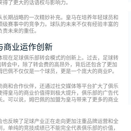
获得了更大的话语权与影响力。
队长期战略的一次精妙补充。皇马在培养年轻球员和
顶级赛事中的竞争力。球队的未来不仅有经验丰富的
负责未来的重任。
与商业运作创新
体现在足球俱乐部转会模式的创新上。过去，足球转
的转会中，除了转会费的高昂外，背后还包含了更加
巴佩不仅仅是一个球员，更是一个庞大的商业IP。
助商和合作伙伴，还通过社交媒体等平台扩大了俱乐
使得皇马的商业价值得到极大提升，俱乐部的广告代
长。可以说，姆巴佩的加盟为皇马带来了更多的商业
。
会也反映了足球产业正在走向更加注重品牌运营和全
到，单纯的竞技成绩已不能完全代表俱乐部的价值，