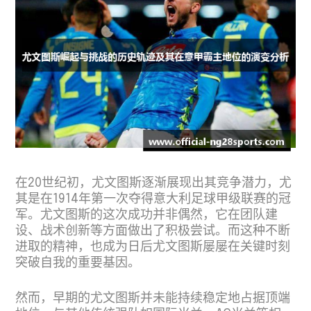
在20世纪初，尤文图斯逐渐展现出其竞争潜力，尤
其是在1914年第一次夺得意大利足球甲级联赛的冠
军。尤文图斯的这次成功并非偶然，它在团队建
设、战术创新等方面做出了积极尝试。而这种不断
进取的精神，也成为日后尤文图斯屡屡在关键时刻
突破自我的重要基因。
然而，早期的尤文图斯并未能持续稳定地占据顶端