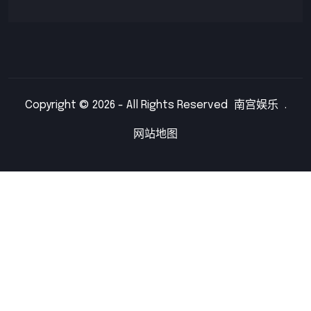
Copyright © 2026 - All Rights Reserved
南宫娱乐
.
网站地图