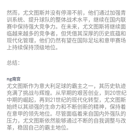
然而，尤文图斯并没有停滞不前，他们通过加强青
训系统、提升球队的整体战术水平，继续在国内联
赛中保持强大竞争力。在未来，尤文图斯将继续面
临越来越多的竞争者，但凭借其深厚的历史底蕴和
现代化管理，他们仍然有望在国际足坛和意甲赛场
上持续保持顶级地位。
总结：
ng南宫
尤文图斯作为意大利足球的霸主之一，其历史轨迹
充满了挑战与辉煌。从早期的艰苦创业，到20世纪
中期的崛起，再到21世纪的现代化转型，尤文图斯
始终以其顽强的生命力和不断创新的精神，保持着
在意甲的领先地位。尽管面临着来自国内外强队的
压力，尤文图斯依然能够通过不断的自我调整与改
革，稳固自己的霸主地位。