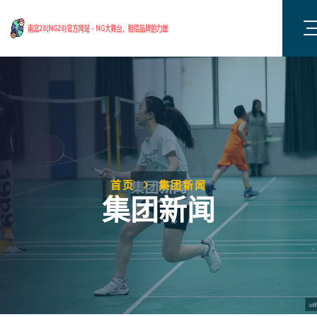
首页
集团新闻
集团新闻