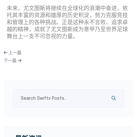
未来，尤文图斯将继续在全球化的浪潮中奋进，依
托其丰富的资源和雄厚的历史积淀，努力克服竞技
和管理上的各种挑战。正是这种永不言败、追求卓
越的精神，成就了尤文图斯成为意甲乃至世界足球
舞台上一支不可忽视的力量。
上一篇
下一篇