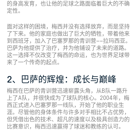
的身高发育，也让他的足球之路面临着巨大的不确
定性。
面对这样的困境，梅西并没有选择放弃，而是坚持
了下来。他的家庭也做出了巨大的牺牲，带着他来
到西班牙，加入了巴塞罗那的青训营——拉玛西亚。
巴萨为他提供了治疗，并为他铺设了未来的道路。
这一选择不仅改变了梅西的命运，也为世界足球带
来了一个传奇的起点。
2、巴萨的辉煌：成长与巅峰
梅西在巴萨的青训营迅速崭露头角，从B队一路升
上了A队，并很快成为了球队的核心。2004年，梅
西正式进入巴塞罗那一线队，开始了他的职业生
涯。尽管他的身体条件与许多对手相比不占优势，
但凭借出色的技术、超凡的速度以及极具创造力的
比赛意识，梅西迅速赢得了球迷和教练的认可。